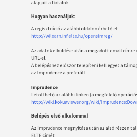
alapjait a fiatalok.
Hogyan használjuk:
A regisztráció az alábbi oldalon érhető el:
http://wilearn.inf.elte.hu/opensimreg/
Az adatok elküldése után a megadott email címre é
URL-el.
A belépéshez először telepíteni kell egyet a támo
az Imprudence a preferált.
Imprudence
Letölthető az alábbi linken (a megfelelő operációs
http://wiki.kokuaviewer.org/wiki/Imprudence:Dow
Belépés első alkalommal
Az Imprudence megnyitása után az alsó részen tal
ELTE címét