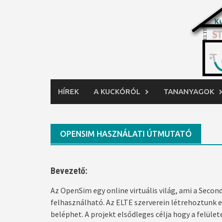
Skip
to
content
HÍREK
A KUCKÓRÓL
TANANYAGOK
OPENSIM HASZNÁLATI ÚTMUTATÓ
Bevezető:
Az OpenSim egy online virtuális világ, ami a Secon
felhasználható. Az ELTE szerverein létrehoztunk e
beléphet. A projekt elsődleges célja hogy a felü