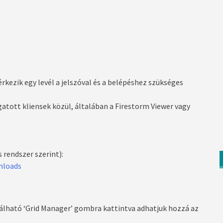
rkezik egy levél a jelszóval és a belépéshez szükséges
gatott kliensek közül, általában a Firestorm Viewer vagy
 rendszer szerint):
nloads
álható ‘Grid Manager’ gombra kattintva adhatjuk hozzá az