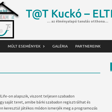
T@T Kuckó – ELT
… az élményalapú tanulás otthona…
MÚLT ESEMÉNYEK
GALÉRIA
PARTNEREINK
dLife-on alapszik, viszont teljesen szabadon
gy saját teret, amibe bárki szabadon regisztrálhat és
leten keresztül játékos módon ismerjék meg a programozás