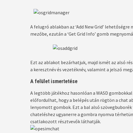
A felugró ablakban az ‘Add New Grid’ lehetőségre 
mezőbe, ezután a ‘Get Grid Info’ gomb megnyomásáv
Ezt az ablakot bezárhatjuk, majd ismét az alsó rés
a keresztnév és vezetéknév, valamint a jelszó meg
A felület ismertetése
A legtöbb játékhoz hasonlóan a WASD gombokkal 
előfordulhat, hogy a belépés után rögtön a chat ab
lenyomott gombok. Ezt a bal alsó szövegbuborék
chateléshez ugyanerre a gombra nyomva térhetünk
csatlakozott résztvevők láthatják.