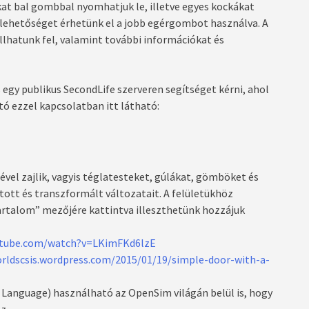
kat bal gombbal nyomhatjuk le, illetve egyes kockákat
 lehetőséget érhetünk el a jobb egérgombot használva. A
állhatunk fel, valamint további információkat és
egy publikus SecondLife szerveren segítséget kérni, ahol
ó ezzel kapcsolatban itt látható:
ével zajlik, vagyis téglatesteket, gúlákat, gömböket és
tott és transzformált változatait. A felületükhöz
“tartalom” mezőjére kattintva illeszthetünk hozzájuk
utube.com/watch?v=LKimFKd6lzE
orldscsis.wordpress.com/2015/01/19/simple-door-with-a-
ng Language) használható az OpenSim világán belül is, hogy