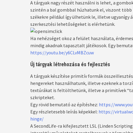
A tárgyak nagy részét használni is lehet, a gombo
szintén a bal gombbal húzhatunk el, viszont több
székekre például így ülhetünk le, illetve ugyanígy 
szerkesztési lehetőségeket is elérhetünk.
Ha nehézséget okoz a felület használata, érdemes 
mindig akadnak tapasztalt játékosok. Egy bemutat
https://youtu.be/y6CLvMBZcuw
Új tárgyak létrehozása és fejlesztés
A tárgyak készítése primitív formák összeillesztés
hengereket használhatunk, illetve ezeknek a torzí
textúrákat is feltölthetünk, illetve a primitívek 
szkripteket.
Egy rövid bemutató az építéshez:
https://www.yo
Egy részletesebb leírás képekkel:
https://virtualw
hinge/
A SecondLife-ra kifejlesztett LSL (Linden Scripti