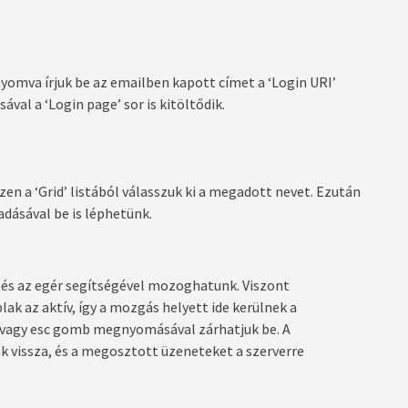
nyomva írjuk be az emailben kapott címet a ‘Login URI’
al a ‘Login page’ sor is kitöltődik.
zen a ‘Grid’ listából válasszuk ki a megadott nevet. Ezután
adásával be is léphetünk.
és az egér segítségével mozoghatunk. Viszont
lak az aktív, így a mozgás helyett ide kerülnek a
 vagy esc gomb megnyomásával zárhatjuk be. A
 vissza, és a megosztott üzeneteket a szerverre