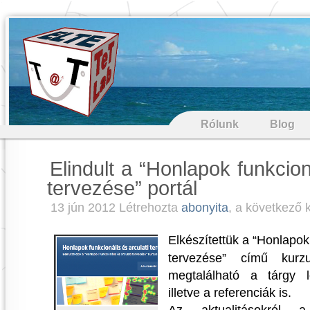
Rólunk
Blog
Elindult a “Honlapok funkcion
tervezése” portál
13 jún 2012 Létrehozta
abonyita
, a következő 
Elkészítettük a “Honlapok 
tervezése” című kurzu
megtalálható a tárgy l
illetve a referenciák is.
Az aktualitásokról a