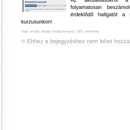
folyamatosan beszámo
érdeklődő hallgatót a 
kurzusunkon!
Tags:
arculat
,
design
,
honlap tervezés
,
SEO
,
wireframe
Ehhez a bejegyzéshez nem lehet hozzás