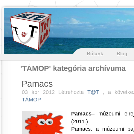
Rólunk
Blog
'TÁMOP' kategória archívuma
Pamacs
03 ápr 2012 Létrehozta
T@T
, a követke
TÁMOP
Pamacs
– múzeumi elrejt
(2011.)
Pamacs, a múzeumi baj