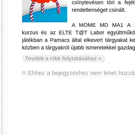
csínytevésen töri a fejé
rendetlenséget csinált.
A MOME MD MA1 A 21
kurzus és az ELTE T@T Labor együttműköd
játékban a Pamacs által elkevert tárgyakat ke
közben a tárgyakról újabb ismeretekkel gazda
Tovább a cikk folytatásához »
Ehhez a bejegyzéshez nem lehet hozzás