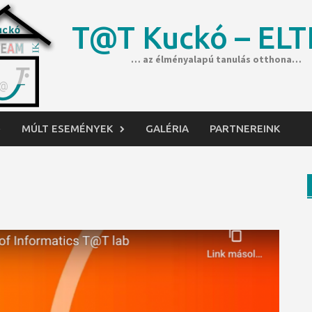
T@T Kuckó – ELT
… az élményalapú tanulás otthona…
MÚLT ESEMÉNYEK
GALÉRIA
PARTNEREINK