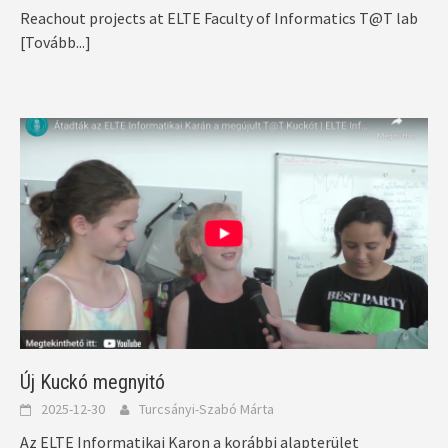
Reachout projects at ELTE Faculty of Informatics T@T lab
[Tovább...]
Új Kuckó megnyitó
2025-12-30
Turcsányi-Szabó Márta
Az ELTE Informatikai Karon a korábbi alapterület