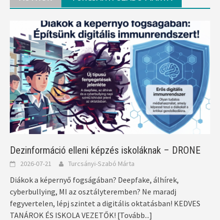
Dezinformáció elleni képzés iskoláknak – DRONE
2026-07-21
Turcsányi-Szabó Márta
Diákok a képernyő fogságában? Deepfake, álhírek,
cyberbullying, MI az osztályteremben? Ne maradj
fegyvertelen, lépj szintet a digitális oktatásban! KEDVES
TANÁROK ÉS ISKOLA VEZETŐK!
[Tovább...]