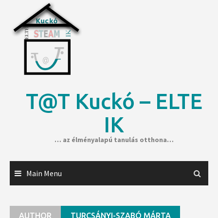
Skip
to
content
T@T Kuckó – ELTE
IK
… az élményalapú tanulás otthona…
Main Menu
AUTHOR
TURCSÁNYI-SZABÓ MÁRTA